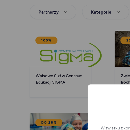
Partnerzy
Kategorie
100%
2
Wpisowe 0 zł w Centrum
Zwie
Edukacji SIGMA
Boch
DO 28%
1
W związku z kor