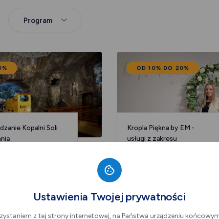
Program
0%
OD 10% DO 20%
dzanie Kopalni Soli
Kropla Piękna by EM -
nia
usługi z zakresu
kosmetologii i wizażu
Ustawienia Twojej prywatności
0%
10%
zystaniem z tej strony internetowej, na Państwa urządzeniu końcowy