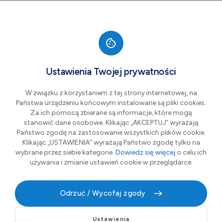
Przejdź do nawigacji strony
Przejdź do treści
Przejdź do stopki
większa czcionka
normalna czcionka
mniejsza czc
+A
A
A-
Men
Aktualności
Ustawienia Twojej prywatności
Wpisz
W związku z korzystaniem z tej strony internetowej, na
szukaną
Państwa urządzeniu końcowym instalowane są pliki cookies.
frazę
w
Za ich pomocą zbierane są informacje, które mogą
polu
stanowić dane osobowe. Klikając „AKCEPTUJ” wyrażają
poniżej
Państwo zgodę na zastosowanie wszystkich plików cookie.
Klikając „USTAWIENIA” wyrażają Państwo zgodę tylko na
wybrane przez siebie kategorie.
Dowiedz się więcej
o celu ich
Pokaż filtry
używania i zmianie ustawień cookie w przeglądarce.
Odrzuć / Wycofaj zgody
Ustawienia