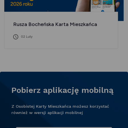
Rusza Bocheńska Karta Mieszkańca
02 Luty
Pobierz aplikację mobilną
Z Osobistej Karty Mieszkańca możesz korzystać
również w wersji aplikacji mobilnej