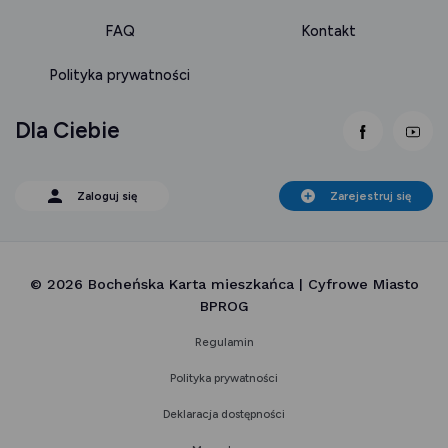
FAQ
Kontakt
Polityka prywatności
Dla Ciebie
link otwie
lin
Zaloguj się
Zarejestruj się
© 2026 Bocheńska Karta mieszkańca | Cyfrowe Miasto
BPROG
Regulamin
Polityka prywatności
Deklaracja dostępności